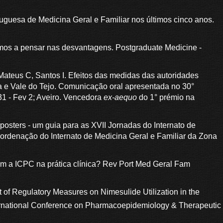
uguesa de Medicina Geral e Familiar nos últimos cinco anos.
rmos a pensar nas desvantagens. Postgraduate Medicine -
Mateus C, Santos I. Efeitos das medidas das autoridades
oa e Vale do Tejo. Comunicação oral apresentada no 30°
31 - Fev 2; Aveiro. Vencedora
ex-aequo
do 1° prémio na
osters - um guia para as XVII Jornadas do Internato de
Coordenação do Internato de Medicina Geral e Familiar da Zona
com a ICPC na prática clínica? Rev Port Med Geral Fam
t of Regulatory Measures on Nimesulide Utilization in the
rnational Conference on Pharmacoepidemiology & Therapeutic