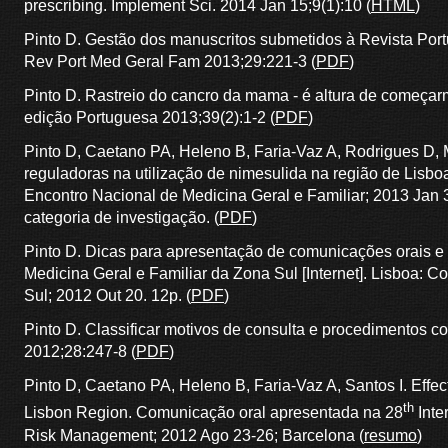
prescribing. Implement Sci. 2014 Jan 15;9(1):10 (
HTML
)
Pinto D. Gestão dos manuscritos submetidos à Revista Port
Rev Port Med Geral Fam 2013;29:221-3 (
PDF
)
Pinto D. Rastreio do cancro da mama - é altura de começa
edição Portuguesa 2013;39(2):1-2 (
PDF
)
Pinto D, Caetano PA, Heleno B, Faria-Vaz A, Rodrigues D, 
reguladoras na utilização de nimesulida na região de Lisb
Encontro Nacional de Medicina Geral e Familiar; 2013 Jan 
categoria de investigação. (
PDF
)
Pinto D. Dicas para apresentação de comunicações orais e p
Medicina Geral e Familiar da Zona Sul [Internet]. Lisboa: 
Sul; 2012 Out 20. 12p. (
PDF
)
Pinto D. Classificar motivos de consulta e procedimentos 
2012;28:247-8 (
PDF
)
Pinto D, Caetano PA, Heleno B, Faria-Vaz A, Santos I. Effec
th
Lisbon Region. Comunicação oral apresentada na 28
Inte
Risk Management; 2012 Ago 23-26; Barcelona (
resumo
)