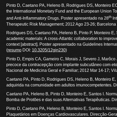
Pinto D, Caetano PA, Heleno B, Rodrigues DS, Monteiro EC
the International Monetary Fund and the European Union To 
th
and Anti-Inflammatory Drugs. Poster apresentado na 28
In
Therapeutic Risk Management; 2012 Ago 23-26; Barcelona 
Rodrigues DS, Caetano PA, Heleno B, Pinto P, Monteiro E, 
academic materials: A cross-Atlantic collaboration to improv
context [abstract]. Poster apresentado na Guidelines Inter
(
resumo
DOI:
10.3205/12gin230
)
Pinto D, Empis CA, Gameiro C, Morais J, Severo J, Marôco
precoce da contracepção com implante subcutâneo com eto
Nacional de Medicina Geral e Familiar; 2012 Mar 14-17; Vi
Caetano PA, Pinto D, Rodrigues DS, Heleno B, Monteiro E,
adquirida na comunidade em adultos imunocompetentes. Di
Caetano PA, Heleno B, Pinto D, Monteiro E, Santos I. Norm
Bomba de Protões e das suas Alternativas Terapêuticas. Di
Pinto D, Caetano PA, Heleno B, Monteiro E, Santos I. Norm
Plaquetários em Doenças Cardiovasculares. Direcção-Geral 