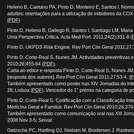
Heleno B, Caetano PA, Pinto D, Monteiro E, Santos I. Norma
adultos: orientações para a utilização de inibidores da COX
(
PDF
)
Pinto D, Heleno B, Gallego R, Santos I, Santiago LM, Maria
Uma Perspectiva Crítica. Acta Med Port. 2011;24(2):331-8 (
Pinto D. UKPDS Risk Engine. Rev Port Clin Geral 2011;27:
Pinto D, Corte-Real S, Nunes JM. Actividades preventivas e
2010;26:455-64 (
PDF
).
Carta ao editor e resposta Pinto D, Corte-Real S, Nunes J
[resposta dos autores]. Rev Port Clin Geral 2011;27:53-4. (
P
Também apresentado como poster nas XIV Jornadas do Inter
28; Lisboa (
PDF
). Vencedor do 1° prémio na categoria de p
Pinto D, Corte-Real S. Codificação com a Classificação Int
Medicina Geral e Familiar. Rev Port Clin Geral 2010;26:370
Também apresentado como comunicação oral nas XIII Jornad
2008 Nov 3-5; Seixal.
Gøtzsche PC, Hartling OJ, Nielsen M, Brodersen J. Rastre