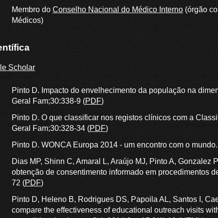
Membro do
Conselho Nacional do Médico Interno
(órgão co
Médicos)
ntífica
le Scholar
Pinto D. Impacto do envelhecimento da população na dimens
Geral Fam;30:338-9 (
PDF
)
Pinto D. O que classificar nos registos clínicos com a Clas
Geral Fam;30:328-34 (
PDF
)
Pinto D. WONCA Europa 2014 - um encontro com o mundo. P
Dias MP, Shinn C, Amaral L, Araújo MJ, Pinto A, Gonzalez P
obtenção de consentimento informado em procedimentos de
72 (
PDF
)
Pinto D, Heleno B, Rodrigues DS, Papoila AL, Santos I, Cae
compare the effectiveness of educational outreach visits wit