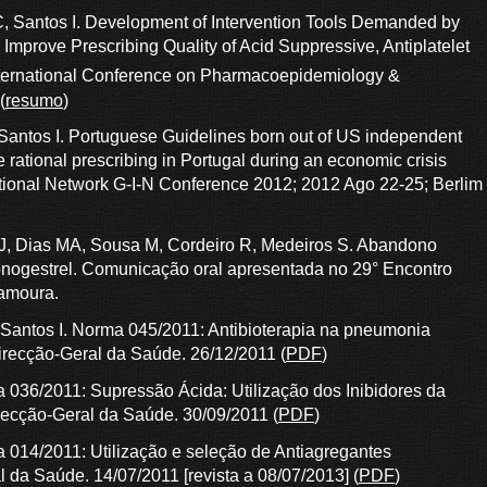
, Santos I. Development of Intervention Tools Demanded by
Improve Prescribing Quality of Acid Suppressive, Antiplatelet
ternational Conference on Pharmacoepidemiology &
(
resumo
)
Santos I. Portuguese Guidelines born out of US independent
e rational prescribing in Portugal during an economic crisis
national Network G-I-N Conference 2012; 2012 Ago 22-25; Berlim
 J, Dias MA, Sousa M, Cordeiro R, Medeiros S. Abandono
nogestrel. Comunicação oral apresentada no 29° Encontro
lamoura.
 Santos I. Norma 045/2011: Antibioterapia na pneumonia
recção-Geral da Saúde. 26/12/2011 (
PDF
)
a 036/2011: Supressão Ácida: Utilização dos Inibidores da
recção-Geral da Saúde. 30/09/2011 (
PDF
)
a 014/2011: Utilização e seleção de Antiagregantes
da Saúde. 14/07/2011 [revista a 08/07/2013] (
PDF
)