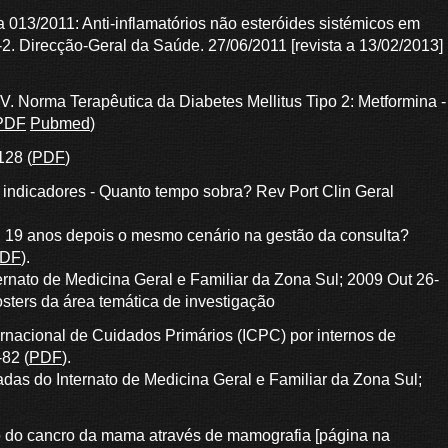
 013/2011: Anti-inflamatórios não esteróides sistémicos em
-2. Direcção-Geral da Saúde. 27/06/2011 [revista a 13/02/2013]
 V. Norma Terapêutica da Diabetes Mellitus Tipo 2: Metformina -
PDF
Pubmed
)
128 (
PDF
)
 indicadores - Quanto tempo sobra? Rev Port Clin Geral
M. 19 anos depois o mesmo cenário na gestão da consulta?
DF
).
nato de Medicina Geral e Familiar da Zona Sul; 2009 Out 26-
osters da área temática de investigação
ernacional de Cuidados Primários (ICPC) por internos de
-82 (
PDF
).
as do Internato de Medicina Geral e Familiar da Zona Sul;
io do cancro da mama através de mamografia [página na