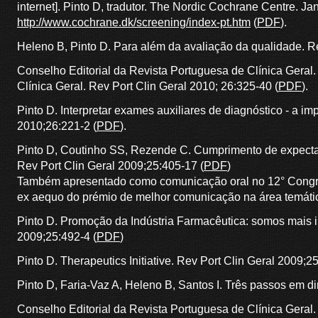
internet]. Pinto D, tradutor. The Nordic Cochrane Centre. J
http://www.cochrane.dk/screening/index-pt.htm
(
PDF
).
Heleno B, Pinto D. Para além da avaliação da qualidade. Re
Conselho Editorial da Revista Portuguesa de Clínica Geral
Clínica Geral. Rev Port Clin Geral 2010; 26:325-40 (
PDF
).
Pinto D. Interpretar exames auxiliares de diagnóstico - a i
2010;26:221-2 (
PDF
).
Pinto D, Coutinho SS, Rezende C. Cumprimento de expectati
Rev Port Clin Geral 2009;25:405-17 (
PDF
)
Também apresentado como comunicação oral no 12° Congre
ex aequo do prémio de melhor comunicação na área temáti
Pinto D. Promoção da Indústria Farmacêutica: somos mais i
2009;25:492-4 (
PDF
)
Pinto D. Therapeutics Initiative. Rev Port Clin Geral 2009;25
Pinto D, Faria-Vaz A, Heleno B, Santos I. Três passos em d
Conselho Editorial da Revista Portuguesa de Clínica Geral